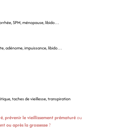
rrhée, SPM, ménopause, libido…
tate, adénome, impuissance, libido…
ique, taches de vieillesse, transpiration
té
,
prévenir le vieillissement prématuré
ou
t ou après la grossesse
?