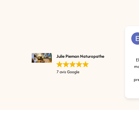
Julie Pieman Naturopathe
Elle 
mon pr
7 avis Google
de
prescr
m'ont 