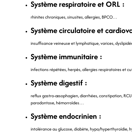
Système respiratoire et ORL :
rhinites chroniques, sinusites, allergies, BPCO…
Système circulatoire et cardiova
insuffisance veineuse et lymphatique, varices, dyslipi
Système immunitaire :
infections répétées, herpès, allergies respiratoires e
Système digestif :
reflux gastro-œsophagien, diarrhées, constipation, RCUH,
parodontose, hémorroïdes…
Système endocrinien :
intolérance au glucose, diabète, hypo/hyperthyroïdie