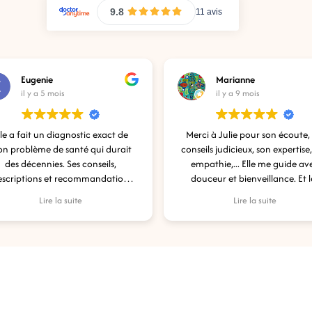
Eugenie
Marianne
il y a 5 mois
il y a 9 mois
a fait un diagnostic exact de
Merci à Julie pour son écoute, ses
oblème de santé qui durait
conseils judicieux, son expertise, so
s décennies. Ses conseils,
empathie,... Elle me guide avec
iptions et recommandations
douceur et bienveillance. Et les
été extrêmement utiles. Merci
résultats sont là, et s'installe avec
Lire la suite
Lire la suite
Julie
doucement. Merci pour ton
accompagnement et une nouvelle
vision de l'alimentation.