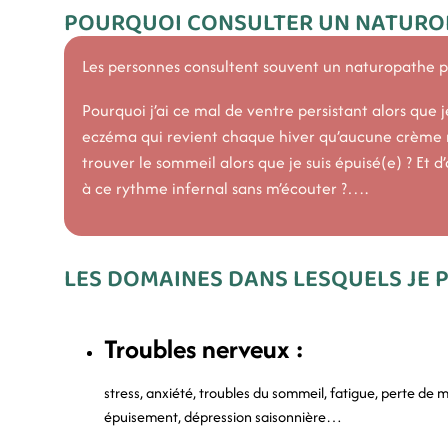
POURQUOI CONSULTER UN NATURO
Les personnes consultent souvent un naturopathe po
Pourquoi j’ai ce mal de ventre persistant alors que j
eczéma qui revient chaque hiver qu’aucune crème ne
trouver le sommeil alors que je suis épuisé(e) ? Et d
à ce rythme infernal sans m’écouter ?….
LES DOMAINES DANS LESQUELS JE
Troubles nerveux :
stress, anxiété, troubles du sommeil, fatigue, perte de 
épuisement, dépression saisonnière…