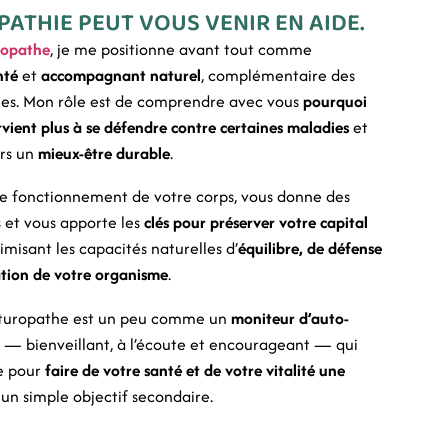
ATHIE PEUT VOUS VENIR EN AIDE.
même plus. Quand j’ai eu des
questions, elle a été présente pour y
ropathe
, je me positionne avant tout comme
répondre et ajuster à ma demande
nté
et
accompagnant naturel
, complémentaire des
ou mes besoins le protocole. Les
ques. Mon rôle est de comprendre avec vous
pourquoi
résultats ont été au rendez-vous
également en douceur comme je le
rvient plus à se défendre contre certaines maladies
et
souhaitais, merci Julie pour ton
ers un
mieux-être durable
.
accompagnement
J’ai déjà recommandé Julie à
le fonctionnement de votre corps, vous donne des
plusieurs personnes, je ne manquerai
s et vous apporte les
clés pour préserver votre capital
pas de continuer! Vous pouvez y aller
timisant les capacités naturelles d’
équilibre, de défense
en toute confiance. Stéphanie
tion de votre organisme
.
aturopathe est un peu comme un
moniteur d’auto-
e
— bienveillant, à l’écoute et encourageant — qui
e pour
faire de votre santé et de votre vitalité une
s un simple objectif secondaire.