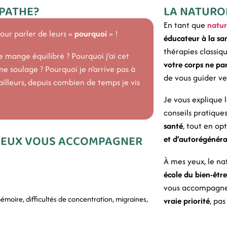
PATHE?
LA NATUROP
En tant que
natu
ur parler de leurs «
pourquoi
» !
éducateur à la sa
thérapies classi
e mange équilibré ? Pourquoi j’ai cet
votre corps ne pa
 soulage ? Pourquoi je n’arrive pas à
de vous guider v
’ailleurs, depuis combien de temps je vis
Je vous explique 
conseils pratique
santé
, tout en op
 PEUX VOUS ACCOMPAGNER
et d’autorégénéra
À mes yeux, le n
école du bien-êtr
vous accompagn
mémoire, difficultés de concentration, migraines,
vraie priorité
, pa