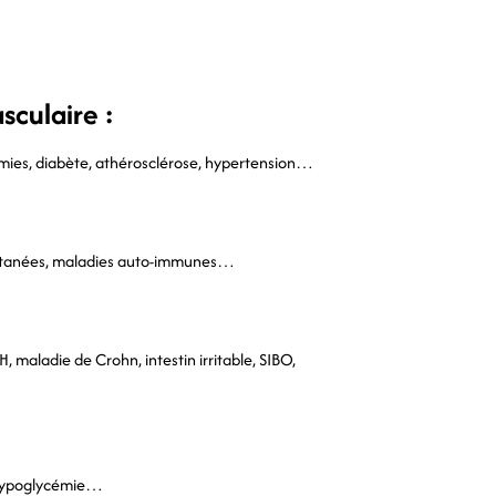
sculaire :
démies, diabète, athérosclérose, hypertension…
t cutanées, maladies auto-immunes…
 maladie de Crohn, intestin irritable, SIBO,
, hypoglycémie…